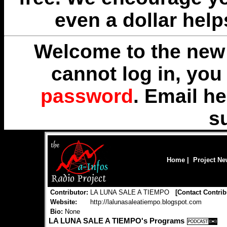
even a dollar help
Welcome to the new 
cannot log in, yo
password
. Email
he
s
Home
|
Project N
Contributor:
LA LUNA SALE A TIEMPO
[
Contact Contrib
Website:
http://lalunasaleatiempo.blogspot.com
Bio:
None
LA LUNA SALE A TIEMPO's Programs