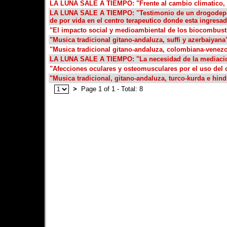
LA LUNA SALE A TIEMPO: "Frente al cambio climatico, 
LA LUNA SALE A TIEMPO: "Testimonio de un drogodepe
de por vida en el centro terapeutico donde esta ingresa
"El impacto social y medioambiental de los biocombust
"Musica tradicional gitano-andaluza, suffi y azerbaiyana
"Musica tradicional gitano-andaluza, colombiana-venezo
LA LUNA SALE A TIEMPO: "La necesidad de la mediacion
"Afecciones oculares y osteomusculares por el uso del
"Musica tradicional, gitano-andaluza, turco-kurda e hin
>
Page 1 of 1 - Total: 8