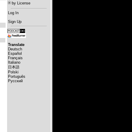
by License
Log In
Sign Up
Translate
Deutsch
Español
Français
Italiano
日本語
Polski
Português
Русский